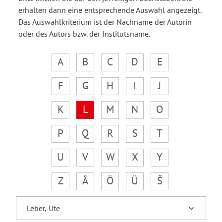
erhalten dann eine entsprechende Auswahl angezeigt.
Das Auswahlkriterium ist der Nachname der Autorin
oder des Autors bzw. der Institutsname.
A
B
C
D
E
F
G
H
I
J
K
L
M
N
O
P
Q
R
S
T
U
V
W
X
Y
Z
Å
Ö
Ü
Š