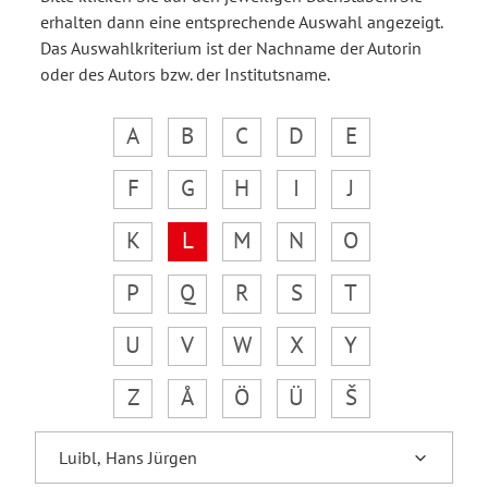
erhalten dann eine entsprechende Auswahl angezeigt.
Das Auswahlkriterium ist der Nachname der Autorin
oder des Autors bzw. der Institutsname.
A
B
C
D
E
F
G
H
I
J
K
L
M
N
O
P
Q
R
S
T
U
V
W
X
Y
Z
Å
Ö
Ü
Š