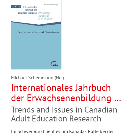
Michael Schemmann (Hg.)
Internationales Jahrbuch
der Erwachsenenbildung /
International Yearbook of
Trends and Issues in Canadian
Adult Education 2018
Adult Education Research
Im Schwerpunkt geht es um Kanadas Rolle bei der