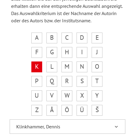
erhalten dann eine entsprechende Auswahl angezeigt.
Das Auswahlkriterium ist der Nachname der Autorin
oder des Autors bzw. der Institutsname.
A
B
C
D
E
F
G
H
I
J
K
L
M
N
O
P
Q
R
S
T
U
V
W
X
Y
Z
Å
Ö
Ü
Š