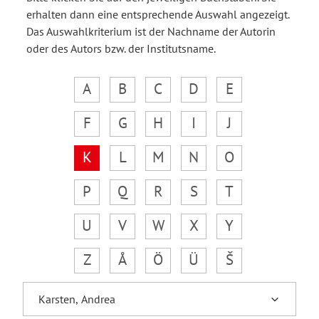
erhalten dann eine entsprechende Auswahl angezeigt.
Das Auswahlkriterium ist der Nachname der Autorin
oder des Autors bzw. der Institutsname.
A
B
C
D
E
F
G
H
I
J
K
L
M
N
O
P
Q
R
S
T
U
V
W
X
Y
Z
Å
Ö
Ü
Š