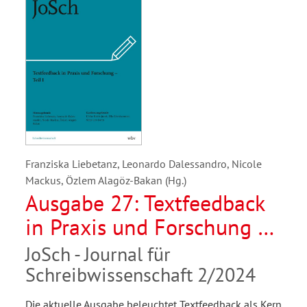
Franziska Liebetanz, Leonardo Dalessandro, Nicole
Mackus, Özlem Alagöz-Bakan (Hg.)
Ausgabe 27: Textfeedback
in Praxis und Forschung –
Teil I
JoSch - Journal für
Schreibwissenschaft 2/2024
Die aktuelle Ausgabe beleuchtet Textfeedback als Kern