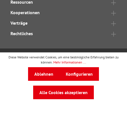
Ressourcen
Kooperationen
Verträge
Rechtliches
Diese Website verwendet Cookies, um eine bestmögliche Erfahrung bieten zu
wbv Publikation
ist ein Geschäftsbereich von
wbv
können.
Mehr Informationen ...
Media
Ablehnen
Konfigurieren
Auf dem Esch 4 · 33619 Bielefeld · Telefon
0521
91101-0
·
service@wbv.de
Alle Cookies akzeptieren
Folgen Sie uns auf: