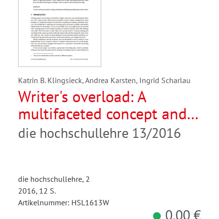
Katrin B. Klingsieck, Andrea Karsten, Ingrid Scharlau
Writer's overload: A
multifaceted concept and
its clarification
die hochschullehre 13/2016
die hochschullehre, 2
2016, 12 S.
Artikelnummer: HSL1613W
0,00 €