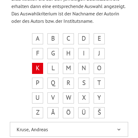
erhalten dann eine entsprechende Auswahl angezeigt.
Das Auswahlkriterium ist der Nachname der Autorin
oder des Autors bzw. der Institutsname.
A
B
C
D
E
F
G
H
I
J
K
L
M
N
O
P
Q
R
S
T
U
V
W
X
Y
Z
Å
Ö
Ü
Š