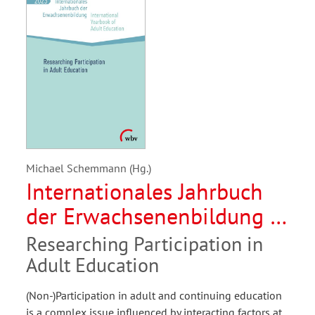
Michael Schemmann (Hg.)
Internationales Jahrbuch
der Erwachsenenbildung /
International Yearbook of
Researching Participation in
Adult Education 2023
Adult Education
(Non-)Participation in adult and continuing education
is a complex issue influenced by interacting factors at