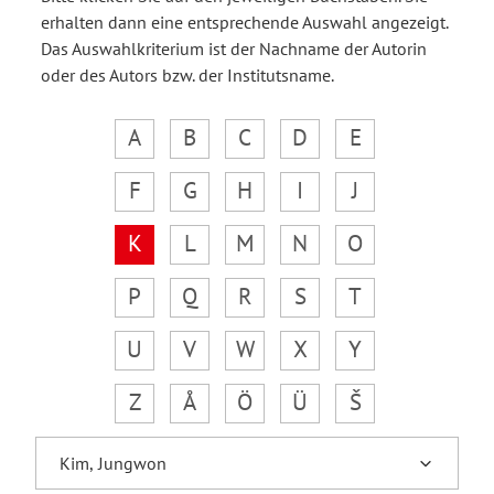
erhalten dann eine entsprechende Auswahl angezeigt.
Das Auswahlkriterium ist der Nachname der Autorin
oder des Autors bzw. der Institutsname.
A
B
C
D
E
F
G
H
I
J
K
L
M
N
O
P
Q
R
S
T
U
V
W
X
Y
Z
Å
Ö
Ü
Š