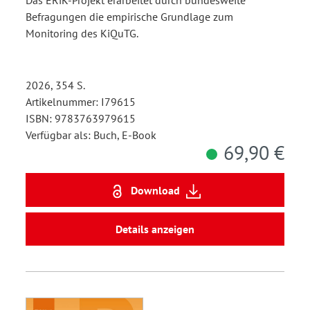
Das ERiK-Projekt erarbeitet durch bundesweite
Befragungen die empirische Grundlage zum
Monitoring des KiQuTG.
2026, 354 S.
Artikelnummer: I79615
ISBN: 9783763979615
Verfügbar als: Buch, E-Book
69,90 €
Download
Details anzeigen