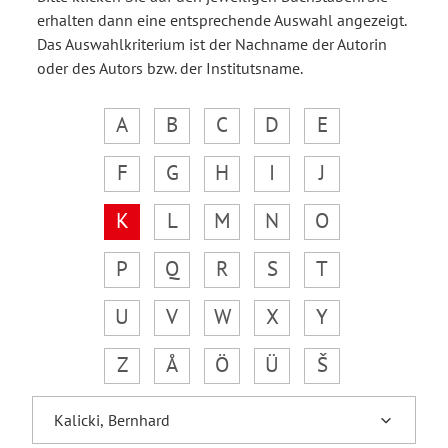
erhalten dann eine entsprechende Auswahl angezeigt.
Das Auswahlkriterium ist der Nachname der Autorin
oder des Autors bzw. der Institutsname.
A
B
C
D
E
F
G
H
I
J
K
L
M
N
O
P
Q
R
S
T
U
V
W
X
Y
Z
Å
Ö
Ü
Š