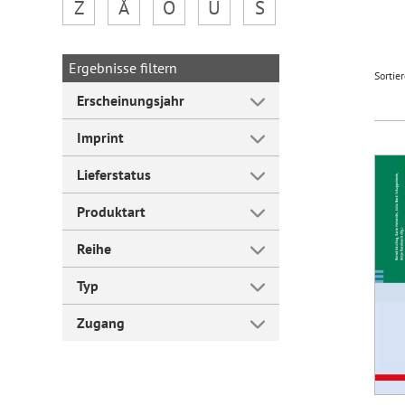
Z
Å
Ö
Ü
Š
Forum Arbeitslehre
Ergebnisse filtern
Sortie
Erscheinungsjahr
Imprint
Lieferstatus
Produktart
Reihe
Typ
Zugang