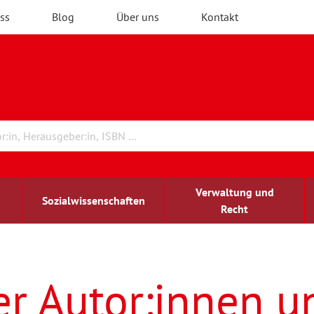
ss
Blog
Über uns
Kontakt
Verwaltung und
Sozialwissenschaften
Recht
rchitektur
ildungsforschung
irchenrecht
Erwachsenenbildung
blind-sehbehindert
er Autor:innen u