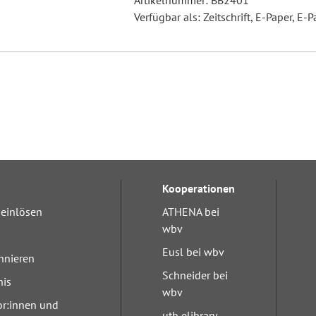
Artikelnummer: BB2401
Verfügbar als: Zeitschrift, E-Paper, E-P
Kooperationen
einlösen
ATHENA bei
wbv
Eusl bei wbv
nnieren
Schneider bei
nis
wbv
or:innen und
utb elibrary