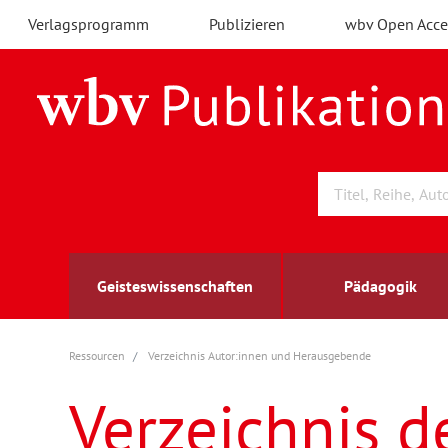
Verlagsprogramm
Publizieren
wbv Open Acce
Geisteswissenschaften
Pädagogik
Ressourcen
Verzeichnis Autor:innen und Herausgebende
Archäologie
Arbeitsmarktforschung
Berufs- und Wirtschaftspädagogik
Außenwirtschaft
berufsbildung
A
B
K
Verzeichnis d