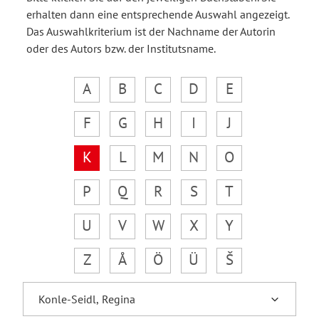
erhalten dann eine entsprechende Auswahl angezeigt.
Das Auswahlkriterium ist der Nachname der Autorin
oder des Autors bzw. der Institutsname.
A
B
C
D
E
F
G
H
I
J
K
L
M
N
O
P
Q
R
S
T
U
V
W
X
Y
Z
Å
Ö
Ü
Š