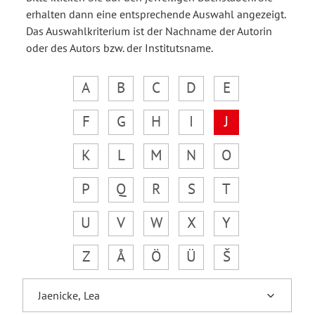
erhalten dann eine entsprechende Auswahl angezeigt.
Das Auswahlkriterium ist der Nachname der Autorin
oder des Autors bzw. der Institutsname.
A
B
C
D
E
F
G
H
I
J
K
L
M
N
O
P
Q
R
S
T
U
V
W
X
Y
Z
Å
Ö
Ü
Š