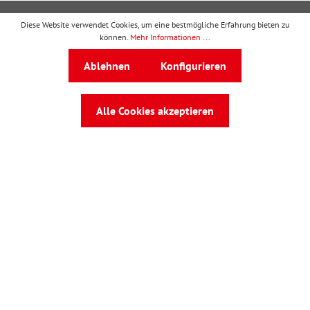
Diese Website verwendet Cookies, um eine bestmögliche Erfahrung bieten zu
Kontakt
können.
Mehr Informationen ...
Ressourcen
Ablehnen
Konfigurieren
Kooperationen
Verträge
Alle Cookies akzeptieren
Rechtliches
wbv Publikation
ist ein Geschäftsbereich von
wbv
Media
Auf dem Esch 4 · 33619 Bielefeld · Telefon
0521
91101-0
·
service@wbv.de
Folgen Sie uns auf: