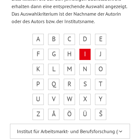
erhalten dann eine entsprechende Auswahl angezeigt.
Das Auswahlkriterium ist der Nachname der Autorin
oder des Autors bzw. der Institutsname.
A
B
C
D
E
F
G
H
I
J
K
L
M
N
O
P
Q
R
S
T
U
V
W
X
Y
Z
Å
Ö
Ü
Š