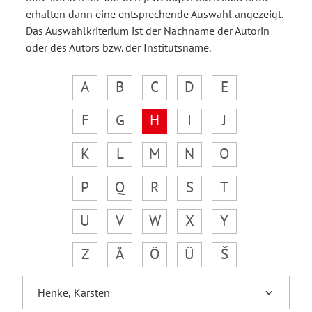
erhalten dann eine entsprechende Auswahl angezeigt.
Das Auswahlkriterium ist der Nachname der Autorin
oder des Autors bzw. der Institutsname.
A
B
C
D
E
F
G
H
I
J
K
L
M
N
O
P
Q
R
S
T
U
V
W
X
Y
Z
Å
Ö
Ü
Š