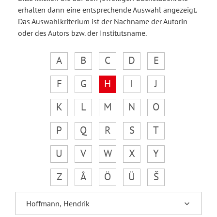
erhalten dann eine entsprechende Auswahl angezeigt.
Das Auswahlkriterium ist der Nachname der Autorin
oder des Autors bzw. der Institutsname.
A
B
C
D
E
F
G
H
I
J
K
L
M
N
O
P
Q
R
S
T
U
V
W
X
Y
Z
Å
Ö
Ü
Š