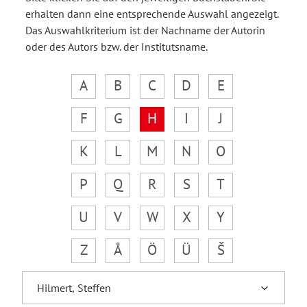
erhalten dann eine entsprechende Auswahl angezeigt.
Das Auswahlkriterium ist der Nachname der Autorin
oder des Autors bzw. der Institutsname.
A
B
C
D
E
F
G
H
I
J
K
L
M
N
O
P
Q
R
S
T
U
V
W
X
Y
Z
Å
Ö
Ü
Š