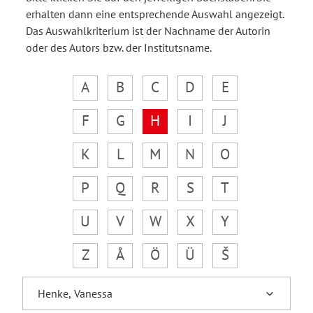
erhalten dann eine entsprechende Auswahl angezeigt.
Das Auswahlkriterium ist der Nachname der Autorin
oder des Autors bzw. der Institutsname.
A
B
C
D
E
F
G
H
I
J
K
L
M
N
O
P
Q
R
S
T
U
V
W
X
Y
Z
Å
Ö
Ü
Š