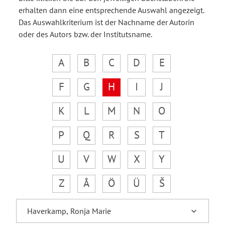
erhalten dann eine entsprechende Auswahl angezeigt.
Das Auswahlkriterium ist der Nachname der Autorin
oder des Autors bzw. der Institutsname.
A
B
C
D
E
F
G
H
I
J
K
L
M
N
O
P
Q
R
S
T
U
V
W
X
Y
Z
Å
Ö
Ü
Š