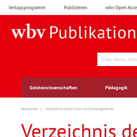
Verlagsprogramm
Publizieren
wbv Open Acce
Geisteswissenschaften
Pädagogik
Ressourcen
Verzeichnis Autor:innen und Herausgebende
Archäologie
Arbeitsmarktforschung
Berufs- und Wirtschaftspädagogik
Außenwirtschaft
berufsbildung
A
B
K
Verzeichnis d