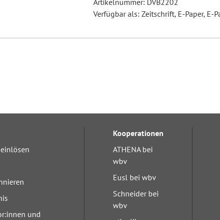
Artikelnummer: DVB2202
Verfügbar als: Zeitschrift, E-Paper, E-P
Kooperationen
einlösen
ATHENA bei
wbv
Eusl bei wbv
nnieren
Schneider bei
nis
wbv
or:innen und