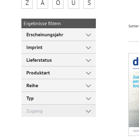
Z
Å
Ö
Ü
Š
Forum Arbeitslehre
Ergebnisse filtern
Sortie
Erscheinungsjahr
Imprint
Lieferstatus
Produktart
Reihe
Typ
Zugang