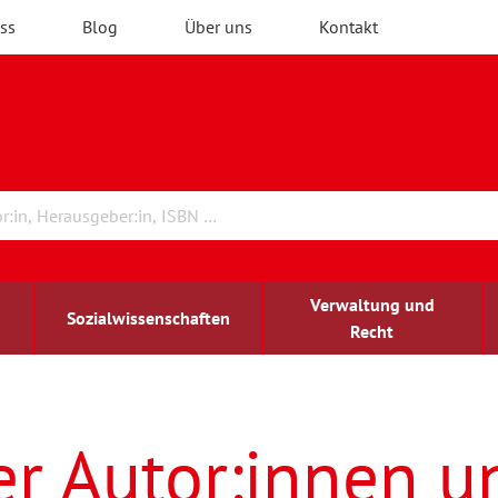
ss
Blog
Über uns
Kontakt
Verwaltung und
Sozialwissenschaften
Recht
rchitektur
ildungsforschung
irchenrecht
Erwachsenenbildung
blind-sehbehindert
er Autor:innen u