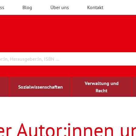
ss
Blog
Über uns
Kontakt
Verwaltung und
Sozialwissenschaften
Recht
rchitektur
ildungsforschung
irchenrecht
Erwachsenenbildung
blind-sehbehindert
er Autor:innen u