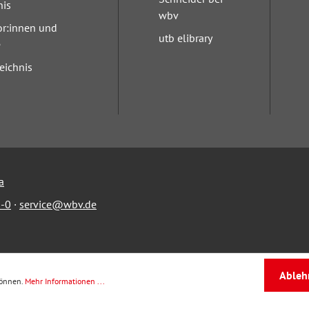
nis
wbv
or:innen und
utb elibrary
e
eichnis
a
-0
·
service@wbv.de
Ableh
können.
Mehr Informationen ...