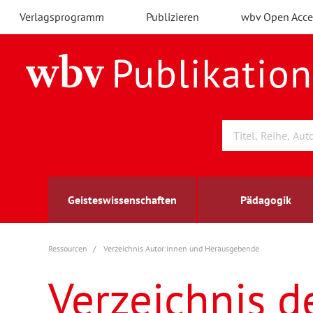
Verlagsprogramm
Publizieren
wbv Open Acce
Geisteswissenschaften
Pädagogik
Ressourcen
Verzeichnis Autor:innen und Herausgebende
Archäologie
Arbeitsmarktforschung
Berufs- und Wirtschaftspädagogik
Außenwirtschaft
berufsbildung
A
B
K
Verzeichnis d