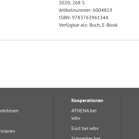
2020, 268 S.
Artikelnummer: 6004819
ISBN: 9783763961344
Verfügbar als: Buch, E-Book
Kooperationen
einlösen
ATHENA bei
wbv
Eusl bei wbv
nnieren
Schneider bei