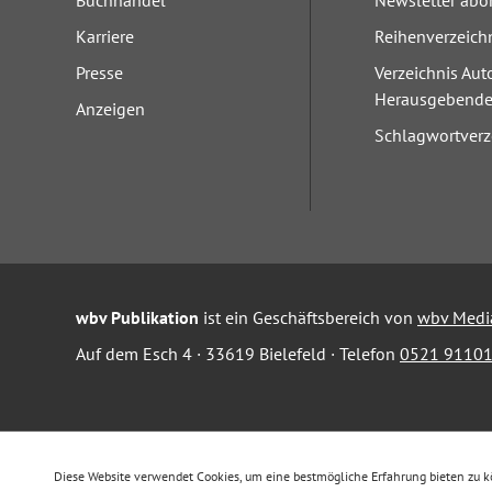
Buchhandel
Newsletter abo
Karriere
Reihenverzeich
Presse
Verzeichnis Aut
Herausgebend
Anzeigen
Schlagwortverz
wbv Publikation
ist ein Geschäftsbereich von
wbv Medi
Auf dem Esch 4 · 33619 Bielefeld · Telefon
0521 91101
Diese Website verwendet Cookies, um eine bestmögliche Erfahrung bieten zu 