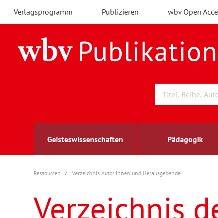
Verlagsprogramm
Publizieren
wbv Open Acce
Geisteswissenschaften
Pädagogik
Ressourcen
Verzeichnis Autor:innen und Herausgebende
Archäologie
Arbeitsmarktforschung
Berufs- und Wirtschaftspädagogik
Außenwirtschaft
berufsbildung
A
B
K
Verzeichnis d