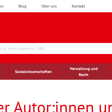
ss
Blog
Über uns
Kontakt
Verwaltung und
Sozialwissenschaften
Recht
rchitektur
ildungsforschung
irchenrecht
Erwachsenenbildung
blind-sehbehindert
er Autor:innen u