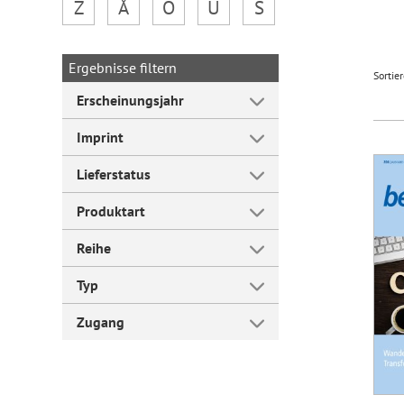
Z
Å
Ö
Ü
Š
Forum Arbeitslehre
Ergebnisse filtern
Sortie
Erscheinungsjahr
Imprint
Lieferstatus
Produktart
Reihe
Typ
Zugang