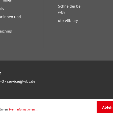
nnieren
Schneider bei
nis
wbv
or:innen und
utb elibrary
e
eichnis
a
-0
·
service@wbv.de
Ableh
können.
Mehr Informationen ...