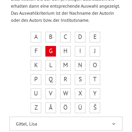
erhalten dann eine entsprechende Auswahl angezeigt.
Das Auswahlkriterium ist der Nachname der Autorin
oder des Autors bzw. der Institutsname.
A
B
C
D
E
F
G
H
I
J
K
L
M
N
O
P
Q
R
S
T
U
V
W
X
Y
Z
Å
Ö
Ü
Š