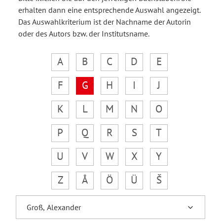
erhalten dann eine entsprechende Auswahl angezeigt.
Das Auswahlkriterium ist der Nachname der Autorin
oder des Autors bzw. der Institutsname.
A
B
C
D
E
F
G
H
I
J
K
L
M
N
O
P
Q
R
S
T
U
V
W
X
Y
Z
Å
Ö
Ü
Š