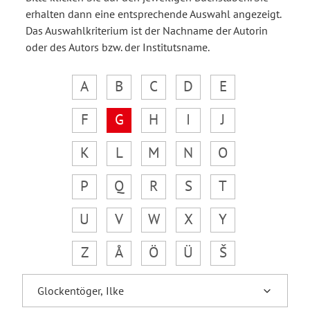
erhalten dann eine entsprechende Auswahl angezeigt.
Das Auswahlkriterium ist der Nachname der Autorin
oder des Autors bzw. der Institutsname.
A
B
C
D
E
F
G
H
I
J
K
L
M
N
O
P
Q
R
S
T
U
V
W
X
Y
Z
Å
Ö
Ü
Š