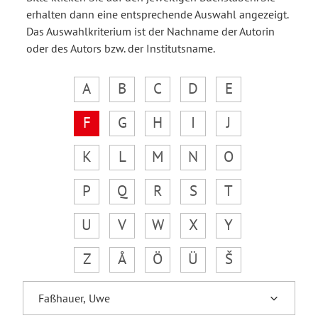
erhalten dann eine entsprechende Auswahl angezeigt.
Das Auswahlkriterium ist der Nachname der Autorin
oder des Autors bzw. der Institutsname.
A
B
C
D
E
F
G
H
I
J
K
L
M
N
O
P
Q
R
S
T
U
V
W
X
Y
Z
Å
Ö
Ü
Š