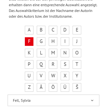
erhalten dann eine entsprechende Auswahl angezeigt.
Das Auswahlkriterium ist der Nachname der Autorin
oder des Autors bzw. der Institutsname.
A
B
C
D
E
F
G
H
I
J
K
L
M
N
O
P
Q
R
S
T
U
V
W
X
Y
Z
Å
Ö
Ü
Š