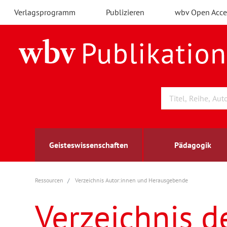
Verlagsprogramm
Publizieren
wbv Open Acce
Geisteswissenschaften
Pädagogik
Ressourcen
Verzeichnis Autor:innen und Herausgebende
Archäologie
Arbeitsmarktforschung
Berufs- und Wirtschaftspädagogik
Außenwirtschaft
berufsbildung
A
B
K
Verzeichnis d