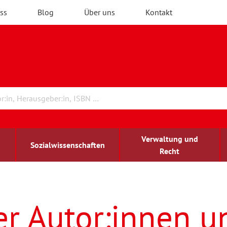
ss
Blog
Über uns
Kontakt
Verwaltung und
Sozialwissenschaften
Recht
rchitektur
ildungsforschung
irchenrecht
Erwachsenenbildung
blind-sehbehindert
er Autor:innen u