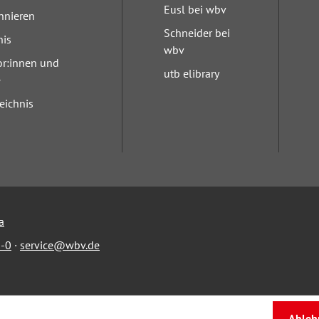
Eusl bei wbv
nnieren
Schneider bei
nis
wbv
or:innen und
utb elibrary
e
eichnis
a
-0
·
service@wbv.de
Ableh