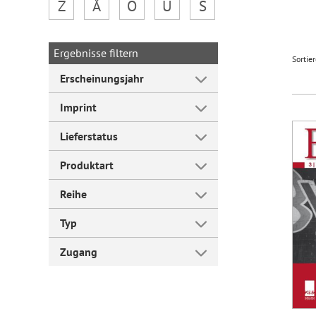
Z
Å
Ö
Ü
Š
Forum Arbeitslehre
Ergebnisse filtern
Sortie
Erscheinungsjahr
Imprint
Lieferstatus
Produktart
Reihe
Typ
Zugang