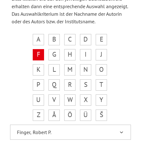
erhalten dann eine entsprechende Auswahl angezeigt.
Das Auswahlkriterium ist der Nachname der Autorin
oder des Autors bzw. der Institutsname.
A
B
C
D
E
F
G
H
I
J
K
L
M
N
O
P
Q
R
S
T
U
V
W
X
Y
Z
Å
Ö
Ü
Š