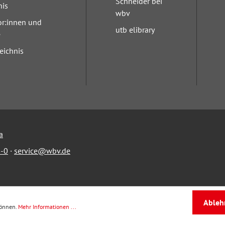
Schneider bei
nis
wbv
or:innen und
utb elibrary
e
eichnis
a
-0
·
service@wbv.de
Ableh
können.
Mehr Informationen ...