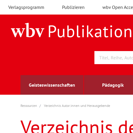
Verlagsprogramm
Publizieren
wbv Open Acce
Geisteswissenschaften
Pädagogik
Ressourcen
Verzeichnis Autor:innen und Herausgebende
Archäologie
Arbeitsmarktforschung
Berufs- und Wirtschaftspädagogik
Außenwirtschaft
berufsbildung
A
B
K
Verzeichnis d