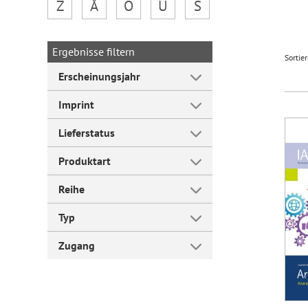
Z
Å
Ö
Ü
Š
Forum Arbeitslehre
Ergebnisse filtern
Sortie
Erscheinungsjahr
Imprint
Lieferstatus
Produktart
Reihe
Typ
Zugang