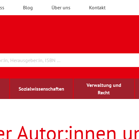
ss
Blog
Über uns
Kontakt
Verwaltung und
Sozialwissenschaften
Recht
rchitektur
ildungsforschung
irchenrecht
Erwachsenenbildung
blind-sehbehindert
er Autor:innen u