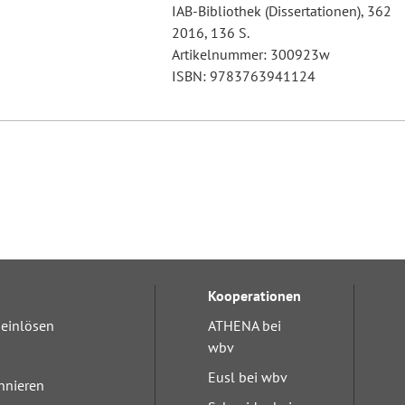
IAB-Bibliothek (Dissertationen), 362
2016, 136 S.
Artikelnummer: 300923w
ISBN: 9783763941124
Kooperationen
einlösen
ATHENA bei
wbv
Eusl bei wbv
nnieren