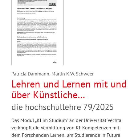
Patricia Dammann, Martin K.W. Schweer
Lehren und Lernen mit und
über Künstliche
Intelligenz. Erfahrungen
die hochschullehre 79/2025
aus einem innovativen
Das Modul „KI im Studium" an der Universität Vechta
Pilotmodul an der
verknüpft die Vermittlung von KI-Kompetenzen mit
Universität Vechta
dem Forschenden Lernen, um Studierende in Future