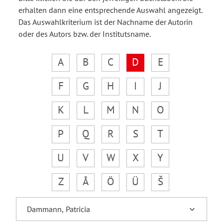
erhalten dann eine entsprechende Auswahl angezeigt.
Das Auswahlkriterium ist der Nachname der Autorin
oder des Autors bzw. der Institutsname.
A
B
C
D
E
F
G
H
I
J
K
L
M
N
O
P
Q
R
S
T
U
V
W
X
Y
Z
Å
Ö
Ü
Š