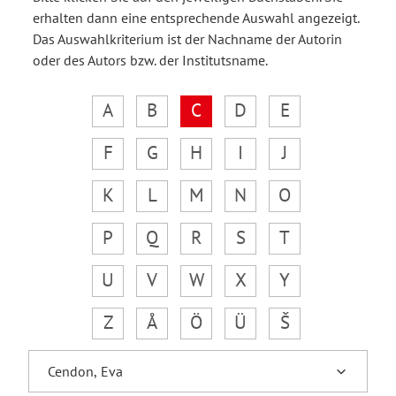
erhalten dann eine entsprechende Auswahl angezeigt.
Das Auswahlkriterium ist der Nachname der Autorin
oder des Autors bzw. der Institutsname.
A
B
C
D
E
F
G
H
I
J
K
L
M
N
O
P
Q
R
S
T
U
V
W
X
Y
Z
Å
Ö
Ü
Š