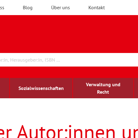
ss
Blog
Über uns
Kontakt
Verwaltung und
Sozialwissenschaften
Recht
rchitektur
ildungsforschung
irchenrecht
Erwachsenenbildung
blind-sehbehindert
er Autor:innen u