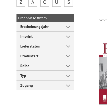
Z
Å
Ö
Ü
Š
Forum Arbeitslehre
Ergebnisse filtern
Sortie
Erscheinungsjahr
Imprint
Lieferstatus
Produktart
Reihe
Typ
Zugang