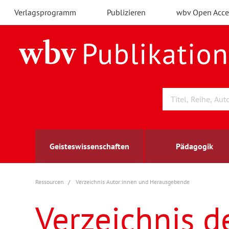
Verlagsprogramm
Publizieren
wbv Open Acce
Geisteswissenschaften
Pädagogik
Ressourcen
Verzeichnis Autor:innen und Herausgebende
Archäologie
Arbeitsmarktforschung
Berufs- und Wirtschaftspädagogik
Außenwirtschaft
berufsbildung
A
B
K
Verzeichnis d