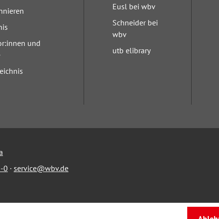
Eusl bei wbv
nnieren
Schneider bei
nis
wbv
or:innen und
utb elibrary
e
eichnis
a
-0
·
service@wbv.de
Ableh