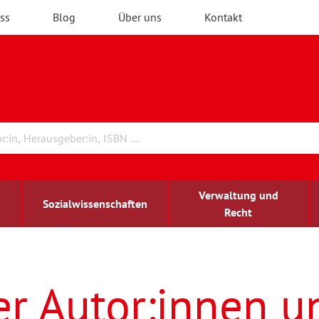
ss
Blog
Über uns
Kontakt
Verwaltung und
Sozialwissenschaften
Recht
rchitektur
ildungsforschung
irchenrecht
Erwachsenenbildung
blind-sehbehindert
er Autor:innen u