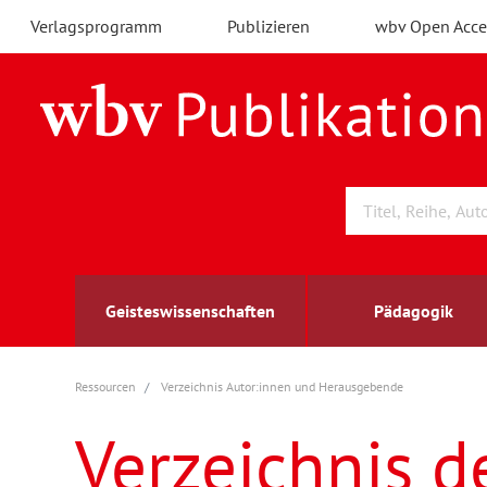
Verlagsprogramm
Publizieren
wbv Open Acce
Geisteswissenschaften
Pädagogik
Ressourcen
Verzeichnis Autor:innen und Herausgebende
Archäologie
Arbeitsmarktforschung
Berufs- und Wirtschaftspädagogik
Außenwirtschaft
berufsbildung
A
B
K
Verzeichnis d