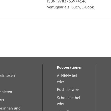
ISBN: 9783763974146
Verfügbar als: Buch, E-Book
Kooperationen
einlösen
ATHENA bei
wbv
Eusl bei wbv
nnieren
Schneider bei
nis
wbv
or:innen und