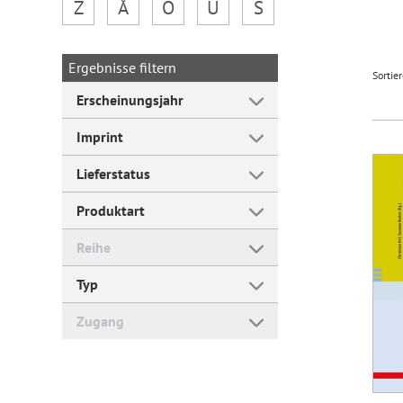
Z
Å
Ö
Ü
Š
Forum Arbeitslehre
Ergebnisse filtern
Sortie
Erscheinungsjahr
Imprint
Lieferstatus
Produktart
Reihe
Typ
Zugang