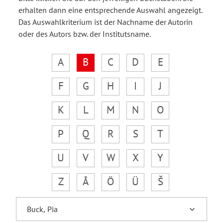
erhalten dann eine entsprechende Auswahl angezeigt.
Das Auswahlkriterium ist der Nachname der Autorin
oder des Autors bzw. der Institutsname.
A
B
C
D
E
F
G
H
I
J
K
L
M
N
O
P
Q
R
S
T
U
V
W
X
Y
Z
Å
Ö
Ü
Š