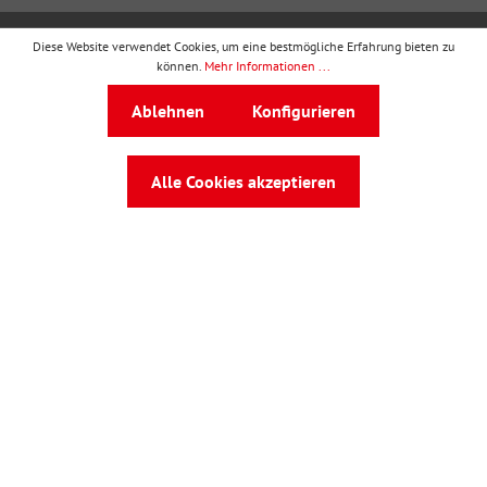
Diese Website verwendet Cookies, um eine bestmögliche Erfahrung bieten zu
wbv Publikation
ist ein Geschäftsbereich von
wbv
können.
Mehr Informationen ...
Media
Ablehnen
Konfigurieren
Auf dem Esch 4 · 33619 Bielefeld · Telefon
0521
91101-0
·
service@wbv.de
Alle Cookies akzeptieren
Folgen Sie uns auf: