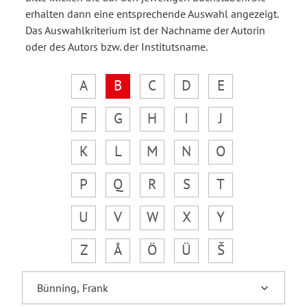
erhalten dann eine entsprechende Auswahl angezeigt.
Das Auswahlkriterium ist der Nachname der Autorin
oder des Autors bzw. der Institutsname.
A
B
C
D
E
F
G
H
I
J
K
L
M
N
O
P
Q
R
S
T
U
V
W
X
Y
Z
Å
Ö
Ü
Š