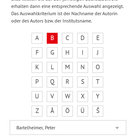
erhalten dann eine entsprechende Auswahl angezeigt.
Das Auswahlkriterium ist der Nachname der Autorin
oder des Autors bzw. der Institutsname.
A
B
C
D
E
F
G
H
I
J
K
L
M
N
O
P
Q
R
S
T
U
V
W
X
Y
Z
Å
Ö
Ü
Š