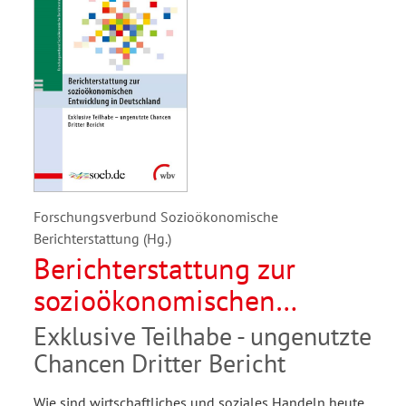
Forschungsverbund Sozioökonomische
Berichterstattung (Hg.)
Berichterstattung zur
sozioökonomischen
Entwicklung in
Exklusive Teilhabe - ungenutzte
Deutschland
Chancen Dritter Bericht
Wie sind wirtschaftliches und soziales Handeln heute