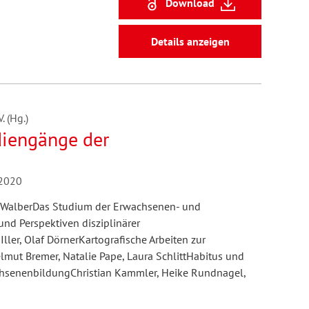
Download
Details anzeigen
 (Hg.)
udiengänge der
/2020
s WalberDas Studium der Erwachsenen- und
und Perspektiven disziplinärer
ller, Olaf DörnerKartografische Arbeiten zur
ut Bremer, Natalie Pape, Laura SchlittHabitus und
chsenenbildungChristian Kammler, Heike Rundnagel,