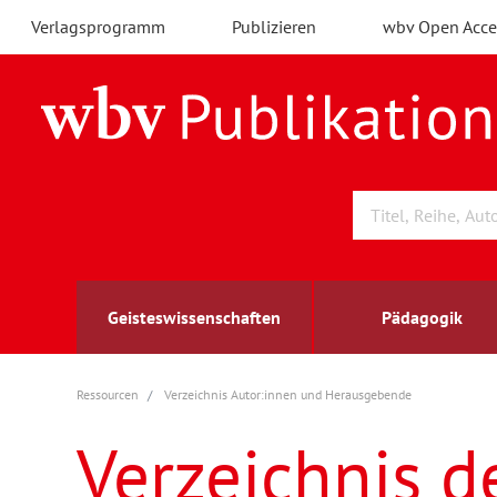
Verlagsprogramm
Publizieren
wbv Open Acce
Geisteswissenschaften
Pädagogik
Ressourcen
Verzeichnis Autor:innen und Herausgebende
Archäologie
Arbeitsmarktforschung
Berufs- und Wirtschaftspädagogik
Außenwirtschaft
berufsbildung
A
B
K
Verzeichnis d