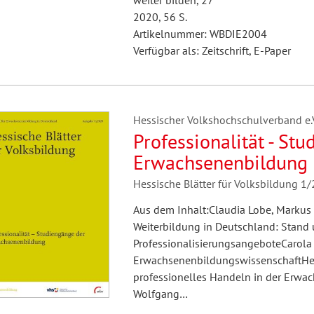
weiter bilden, 27
2020, 56 S.
Artikelnummer: WBDIE2004
Verfügbar als: Zeitschrift, E-Paper
Hessischer Volkshochschulverband e.V.
Professionalität - St
Erwachsenenbildung
Hessische Blätter für Volksbildung 1
Aus dem Inhalt:Claudia Lobe, Marku
Weiterbildung in Deutschland: Stand 
ProfessionalisierungsangeboteCarola I
ErwachsenenbildungswissenschaftHelm
professionelles Handeln in der Erwa
Wolfgang…