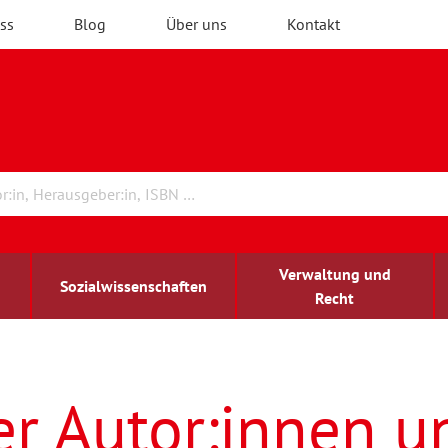
ss
Blog
Über uns
Kontakt
Verwaltung und
Sozialwissenschaften
Recht
rchitektur
ildungsforschung
irchenrecht
Erwachsenenbildung
blind-sehbehindert
er Autor:innen u