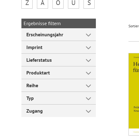
Z
Å
Ö
Ü
Š
Forum Arbeitslehre
Ergebnisse filtern
Sortie
Erscheinungsjahr
Imprint
Lieferstatus
Produktart
Reihe
Typ
Zugang