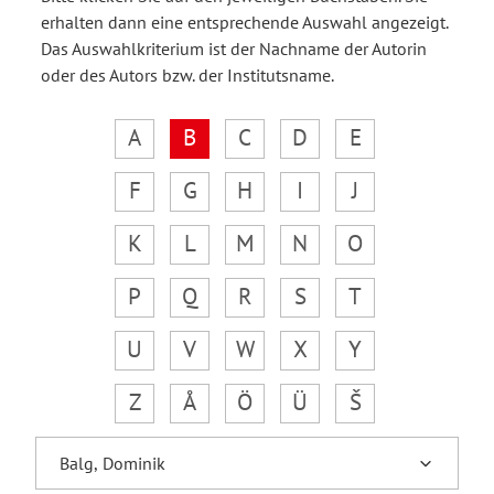
erhalten dann eine entsprechende Auswahl angezeigt.
Das Auswahlkriterium ist der Nachname der Autorin
oder des Autors bzw. der Institutsname.
A
B
C
D
E
F
G
H
I
J
K
L
M
N
O
P
Q
R
S
T
U
V
W
X
Y
Z
Å
Ö
Ü
Š