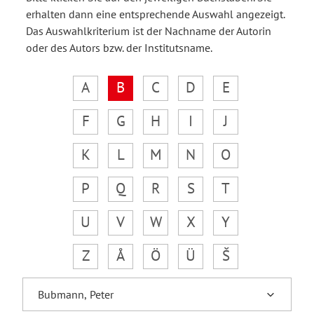
erhalten dann eine entsprechende Auswahl angezeigt.
Das Auswahlkriterium ist der Nachname der Autorin
oder des Autors bzw. der Institutsname.
A
B
C
D
E
F
G
H
I
J
K
L
M
N
O
P
Q
R
S
T
U
V
W
X
Y
Z
Å
Ö
Ü
Š