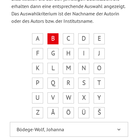
erhalten dann eine entsprechende Auswahl angezeigt.
Das Auswahlkriterium ist der Nachname der Autorin
oder des Autors bzw. der Institutsname.
A
B
C
D
E
F
G
H
I
J
K
L
M
N
O
P
Q
R
S
T
U
V
W
X
Y
Z
Å
Ö
Ü
Š