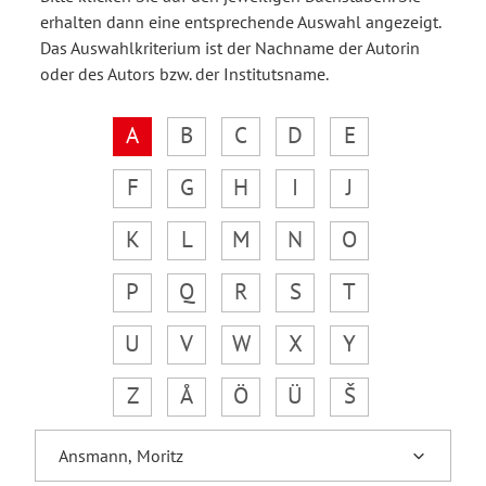
erhalten dann eine entsprechende Auswahl angezeigt.
Das Auswahlkriterium ist der Nachname der Autorin
oder des Autors bzw. der Institutsname.
A
B
C
D
E
F
G
H
I
J
K
L
M
N
O
P
Q
R
S
T
U
V
W
X
Y
Z
Å
Ö
Ü
Š