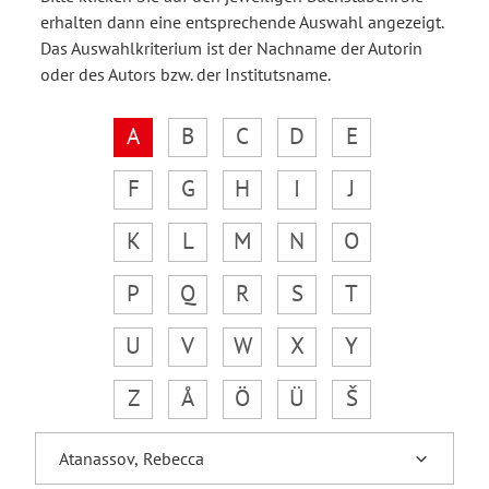
erhalten dann eine entsprechende Auswahl angezeigt.
Das Auswahlkriterium ist der Nachname der Autorin
oder des Autors bzw. der Institutsname.
A
B
C
D
E
F
G
H
I
J
K
L
M
N
O
P
Q
R
S
T
U
V
W
X
Y
Z
Å
Ö
Ü
Š