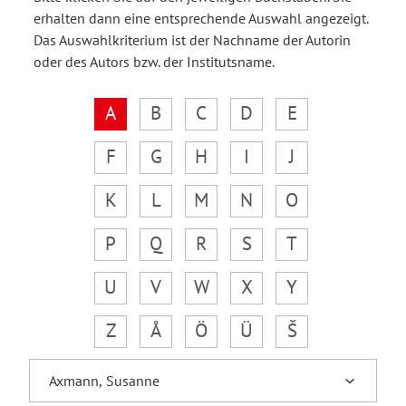
erhalten dann eine entsprechende Auswahl angezeigt.
Das Auswahlkriterium ist der Nachname der Autorin
oder des Autors bzw. der Institutsname.
A
B
C
D
E
F
G
H
I
J
K
L
M
N
O
P
Q
R
S
T
U
V
W
X
Y
Z
Å
Ö
Ü
Š