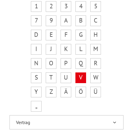
1
2
3
4
5
7
9
A
B
C
D
E
F
G
H
I
J
K
L
M
N
O
P
Q
R
S
T
U
V
W
Y
Z
Ä
Ö
Ü
„