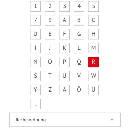
1
2
3
4
5
7
9
A
B
C
D
E
F
G
H
I
J
K
L
M
N
O
P
Q
R
S
T
U
V
W
Y
Z
Ä
Ö
Ü
„