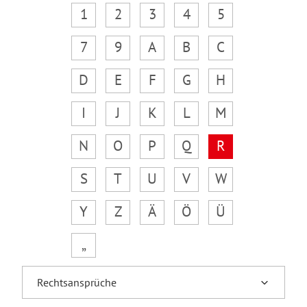
1
2
3
4
5
7
9
A
B
C
D
E
F
G
H
I
J
K
L
M
N
O
P
Q
R
S
T
U
V
W
Y
Z
Ä
Ö
Ü
„