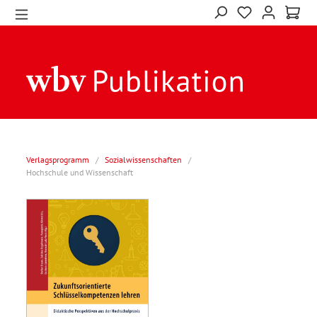
Verlagsprogramm
/
Sozialwissenschaften
/
Hochschule und Wissenschaft