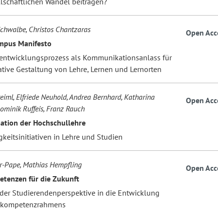
lschaftlichen Wandel beitragen?
Schwalbe, Christos Chantzaras
Open Acc
mpus Manifesto
ntwicklungsprozess als Kommunikationsanlass für
ative Gestaltung von Lehre, Lernen und Lernorten
reiml, Elfriede Neuhold, Andrea Bernhard, Katharina
Open Acc
Dominik Ruffeis, Franz Rauch
ation der Hochschullehre
keitsinitiativen in Lehre und Studien
r-Pape, Mathias Hempfling
Open Acc
tenzen für die Zukunft
der Studierendenperspektive in die Entwicklung
hrkompetenzrahmens