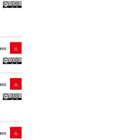
ess
ess
ess