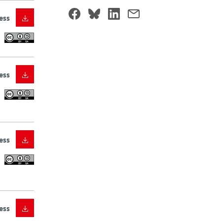
ess
ess
ess
ess