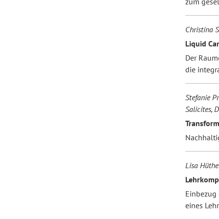
zum gesel
Christina 
Liquid Ca
Der Raume
die integr
Stefanie P
Salicites, 
Transform
Nachhaltig
Lisa Hüthe
Lehrkompe
Einbezug 
eines Le