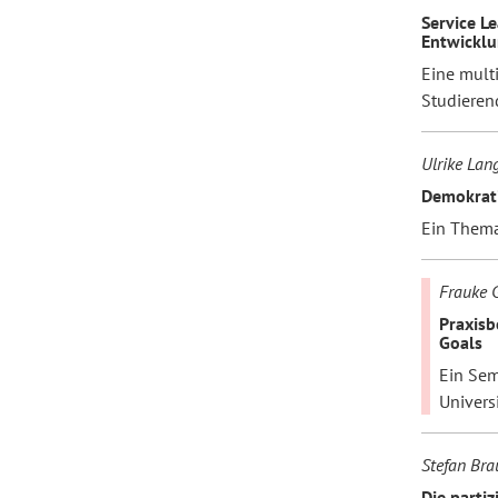
Service L
Entwickl
Eine mult
Studieren
Ulrike Lang
Demokrat
Ein Thema
Frauke 
Praxisb
Goals
Ein Sem
Universi
Stefan Bra
Die parti