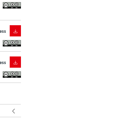
ess
ess