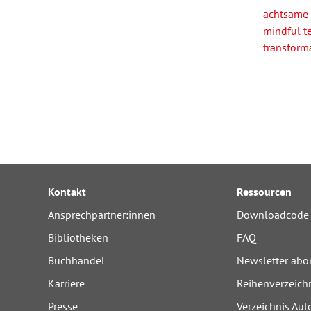
achtsame 
mindful t
transform
Kontakt
Ressourcen
Ansprechpartner:innen
Downloadcode 
Bibliotheken
FAQ
Buchhandel
Newsletter abo
Karriere
Reihenverzeich
Presse
Verzeichnis Aut