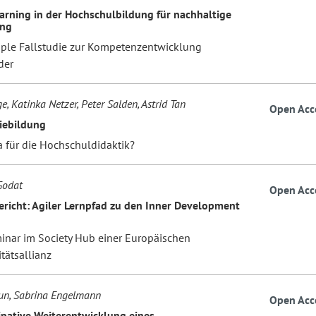
earning in der Hochschulbildung für nachhaltige
ung
iple Fallstudie zur Kompetenzentwicklung
der
e, Katinka Netzer, Peter Salden, Astrid Tan
Open Acc
iebildung
 für die Hochschuldidaktik?
Godat
Open Acc
ericht: Agiler Lernpfad zu den Inner Development
inar im Society Hub einer Europäischen
tätsallianz
un, Sabrina Engelmann
Open Acc
zipative Weiterentwicklung eines