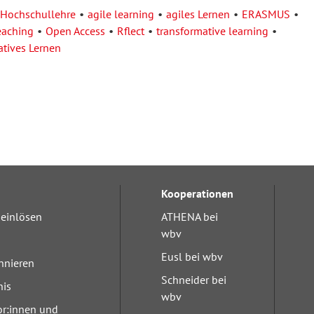
Hochschullehre
agile learning
agiles Lernen
ERASMUS
eaching
Open Access
Rflect
transformative learning
atives Lernen
Kooperationen
einlösen
ATHENA bei
wbv
Eusl bei wbv
nnieren
Schneider bei
nis
wbv
or:innen und