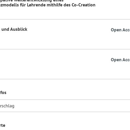
modells für Lehrende mithilfe des Co-Creation
 und Ausblick
Open Acc
Open Acc
nfos
orschlag
rte