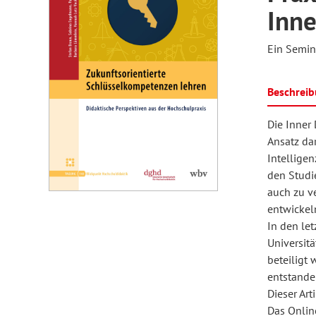
Inn
Ein Semin
Medienpädagogik
Psychologie
EB Erwachsenenbildung
Kulturwissenschaft
P
S
F
Beschrei
Soziologie
Hessische Blätter für Volksbildung
Tanz und Theater
Sonderpädagogik
S
I
Die Inner
Ansatz da
Intelligen
Internationales Jahrbuch der
P
Kinder- und Jugendforschung
J
den Studi
Erwachsenenbildung
O
auch zu v
entwickel
In den let
Sozialforschung
REPORT
S
Universitä
beteiligt
entstande
Z
Dieser Art
weiter bilden
F
Das Onlin