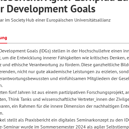
er Development Goals
ar im Society Hub einer Europäischen Universitätsallianz
hilosophie
oziale Arbeit
orum Erwachsenenbildung
Schule und Unterricht
bung
chul- und Unterrichtsforschung
AB-Forum
 Development Goals (IDGs) stellen in der Hochschullehre einen in
r, um die Entwicklung innerer Fähigkeiten wie kritisches Denken, 
z und ethische Verantwortung zu fördern. Diese ganzheitliche Bild
ersonal- und
oSch
erenden, nicht nur gute akademische Leistungen zu erzielen, sond
rganisationsentwicklung
erantwortungsbewussten und einfühlsamen Mitgliedern der Gesel
n.
zten fünf Jahren ist aus einem partizipativen Forschungsprojekt, 
eminar
ten, Think Tanks und wissenschaftliche Vertreter_innen der Zivilge
 waren, ein Rahmen für die innere Dimension der nachhaltigen Ent
n.
eitschrift für
ikel stellt als Praxisbericht ein digitales Seminarkonzept zu den ID
remdsprachenforschung
e-Seminar wurde im Sommersemester 2024 als agiler Selbstlernp