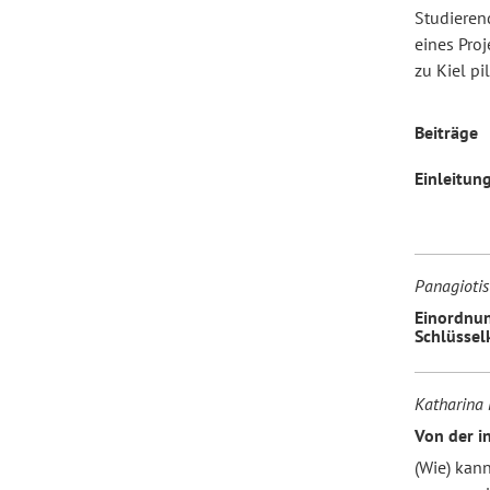
Studieren
eines Proj
Forum Arbeitslehre
zu Kiel pil
Beiträge
Einleitun
Panagiotis
Einordnun
Schlüsse
Katharina 
Von der i
(Wie) kan