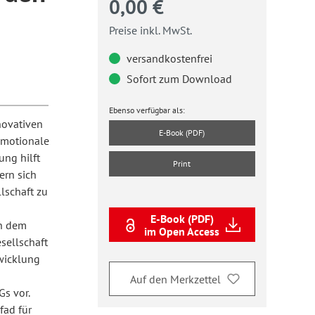
0,00 €
Preise inkl. MwSt.
versandkostenfrei
Sofort zum Download
Ebenso verfügbar als:
novativen
E-Book (PDF)
emotionale
ung hilft
Print
ern sich
lschaft zu
E-Book (PDF)
an dem
im Open Access
sellschaft
wicklung
Auf den Merkzettel
Gs vor.
fad für