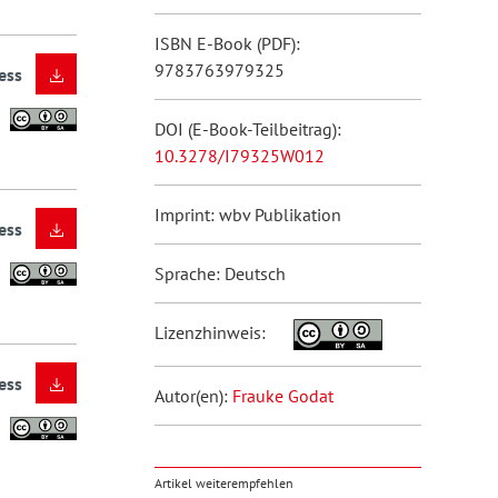
ISBN E-Book (PDF):
9783763979325
ess
DOI (E-Book-Teilbeitrag):
10.3278/I79325W012
Imprint: wbv Publikation
ess
Sprache: Deutsch
Lizenzhinweis:
ess
Autor(en):
Frauke Godat
Artikel weiterempfehlen