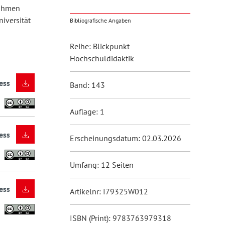
Rahmen
niversität
Bibliografische Angaben
Reihe: Blickpunkt
Hochschuldidaktik
ess
Band: 143
Auflage: 1
ess
Erscheinungsdatum: 02.03.2026
Umfang: 12 Seiten
ess
Artikelnr: I79325W012
ISBN (Print): 9783763979318