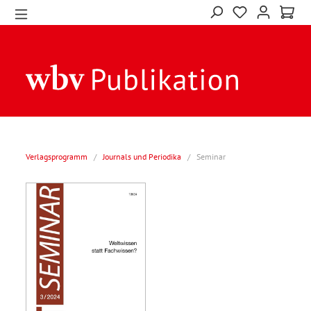
Verlagsprogramm
/
Journals und Periodika
/
Seminar