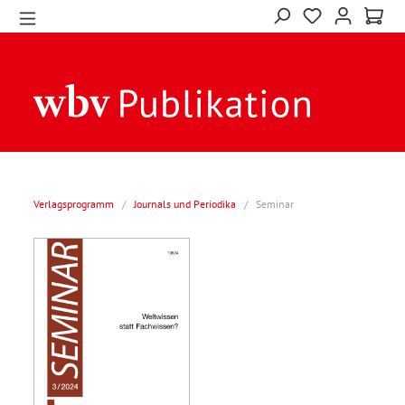
Verlagsprogramm
/
Journals und Periodika
/
Seminar