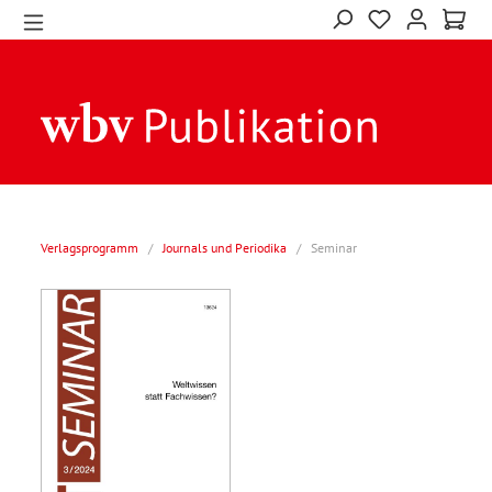
Verlagsprogramm
/
Journals und Periodika
/
Seminar