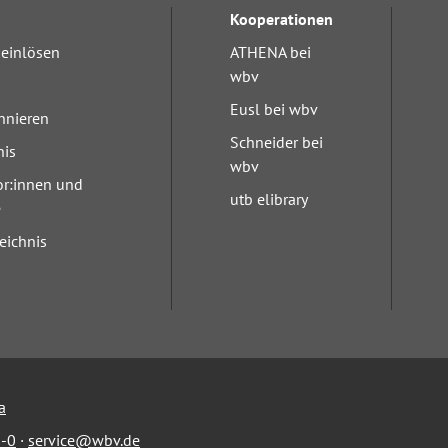
Kooperationen
einlösen
ATHENA bei
wbv
Eusl bei wbv
nnieren
Schneider bei
nis
wbv
or:innen und
utb elibrary
e
eichnis
a
-0
·
service@wbv.de