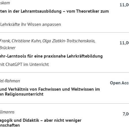
oskam
11,0
ten in der Lehramtsausbildung – vom Theoretiker zum
 Lehrkräfte ihr Wissen anpassen
Frank, Christiane Kuhn, Olga Zlatkin-Troitschanskaia,
11,0
Brückner
Lehr-Lerntools für eine praxisnahe Lehrkräftebildung
t ChatGPT im Unterricht
del-Rahman
Open Acc
und Verhältnis von Fachwissen und Weltwissen im
en Religionsunterricht
illmanns
7,0
gogik und Didaktik – aber nicht weniger
nschaften