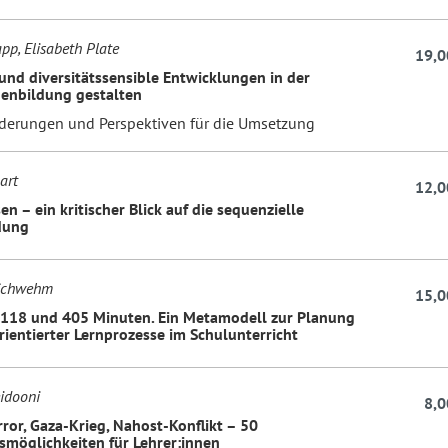
pp, Elisabeth Plate
19,0
 und diversitätssensible Entwicklungen in der
nenbildung gestalten
derungen und Perspektiven für die Umsetzung
art
12,0
n – ein kritischer Blick auf die sequenzielle
dung
Schwehm
15,0
118 und 405 Minuten. Ein Metamodell zur Planung
ientierter Lernprozesse im Schulunterricht
idooni
8,0
ror, Gaza-Krieg, Nahost-Konflikt – 50
möglichkeiten für Lehrer:innen