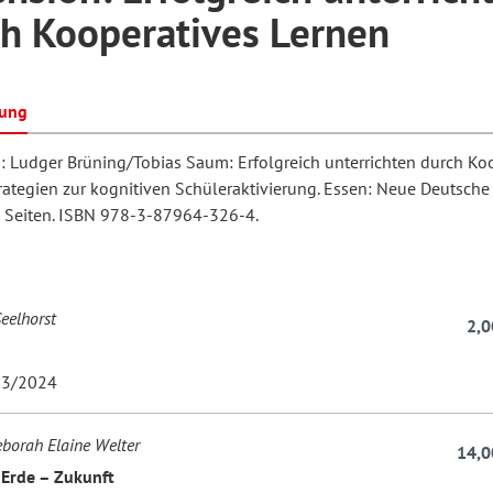
h Kooperatives Lernen
hilosophie
oziale Arbeit
orum Erwachsenenbildung
Schule und Unterricht
bung
: Ludger Brüning/Tobias Saum: Erfolgreich unterrichten durch Ko
chul- und Unterrichtsforschung
AB-Forum
trategien zur kognitiven Schüleraktivierung. Essen: Neue Deutsche
 Seiten. ISBN 978-3-87964-326-4.
ersonal- und
oSch
rganisationsentwicklung
eelhorst
2,0
eminar
3/2024
eborah Elaine Welter
eitschrift für
14,0
Erde – Zukunft
remdsprachenforschung