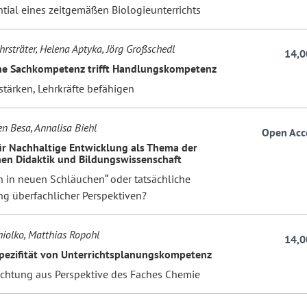
tial eines zeitgemäßen Biologieunterrichts
hrsträter, Helena Aptyka, Jörg Großschedl
14,0
he Sachkompetenz trifft Handlungskompetenz
stärken, Lehrkräfte befähigen
en Besa, Annalisa Biehl
Open Acc
ür Nachhaltige Entwicklung als Thema der
en Didaktik und Bildungswissenschaft
n in neuen Schläuchen“ oder tatsächliche
ng überfachlicher Perspektiven?
iolko, Matthias Ropohl
14,0
pezifität von Unterrichtsplanungskompetenz
achtung aus Perspektive des Faches Chemie