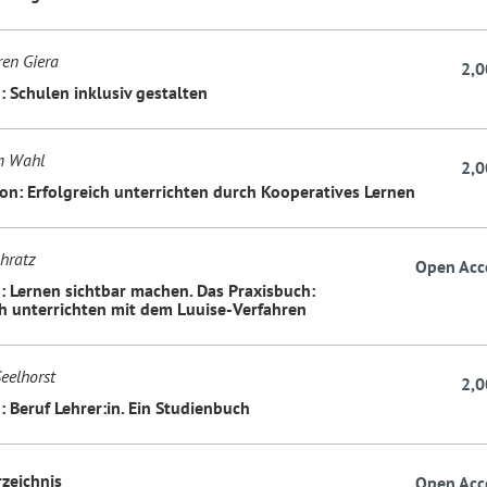
en Giera
2,0
: Schulen inklusiv gestalten
m Wahl
2,0
on: Erfolgreich unterrichten durch Kooperatives Lernen
hratz
Open Acc
: Lernen sichtbar machen. Das Praxisbuch:
ch unterrichten mit dem Luuise-Verfahren
eelhorst
2,0
: Beruf Lehrer:in. Ein Studienbuch
rzeichnis
Open Acc