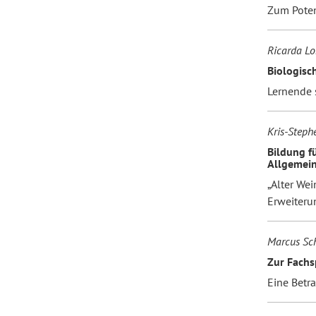
Zum Poten
Forum Arbeitslehre
Ricarda Lo
Biologisc
Lernende 
Kris-Steph
Bildung f
Allgemein
„Alter Wei
Erweiteru
Marcus Sch
Zur Fachs
Eine Betr