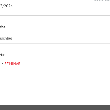
3/2024
nfos
orschlag
rte
n
SEMINAR