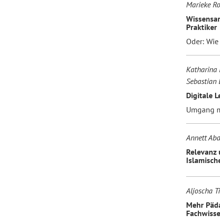
Marieke R
Wissensar
Praktiker
Oder: Wie
Katharina 
Sebastian 
Digitale 
Umgang mi
Annett Ab
Relevanz 
Islamisch
Aljoscha T
Mehr Päda
Fachwisse