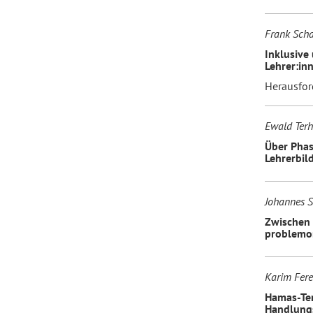
Frank Scha
Inklusive
Lehrer:in
Herausfor
Ewald Terh
Über Phase
Lehrerbil
Johannes 
Zwischen 
problemor
Karim Fere
Hamas-Ter
Handlungs