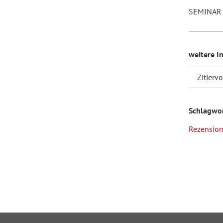
SEMINAR 
weitere I
Zitierv
Schlagwo
Rezensio